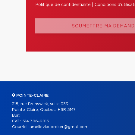
Politique de confidentialité
|
Conditions d'utilisat
SOUMETTRE MA DEMANDE
POINTE-CLAIRE
315, rue Brunswick, suite 333
Pointe-Claire, Québec, H9R 5M7
Bur.:
Cell.:
514 386-9816
Courriel:
amelieviaubroker@gmail.com