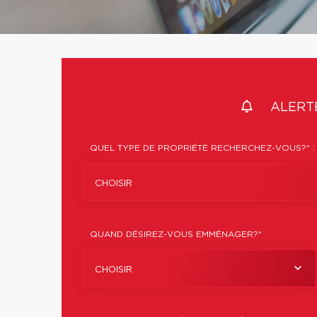
ALERTE
QUEL TYPE DE PROPRIÉTÉ RECHERCHEZ-VOUS?* :
CHOISIR
QUAND DÉSIREZ-VOUS EMMÉNAGER?*
CHOISIR