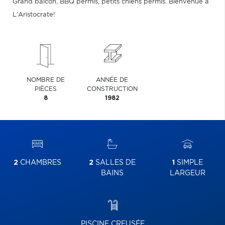
Grand balcon, BBQ permis, petits chiens permis. Bienvenue à
L'Aristocrate!
NOMBRE DE
ANNÉE DE
PIÈCES
CONSTRUCTION
8
1982
2
CHAMBRES
2
SALLES DE
1
SIMPLE
BAINS
LARGEUR
PISCINE CREUSÉE