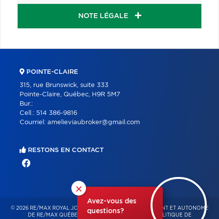
NOTE LÉGALE
POINTE-CLAIRE
315, rue Brunswick, suite 333
Pointe-Claire, Québec, H9R 5M7
Bur.:
Cell.:
514 386-9816
Courriel:
amelieviaubroker@gmail.com
RESTONS EN CONTACT
×
Avez-vous des
© 2026 RE/MAX ROYAL JORDAN – FRANCHISÉ INDÉPENDANT ET AUTONOME
questions?
DE RE/MAX QUÉBEC – TOUS DROITS RÉSERVÉS -
POLITIQUE DE