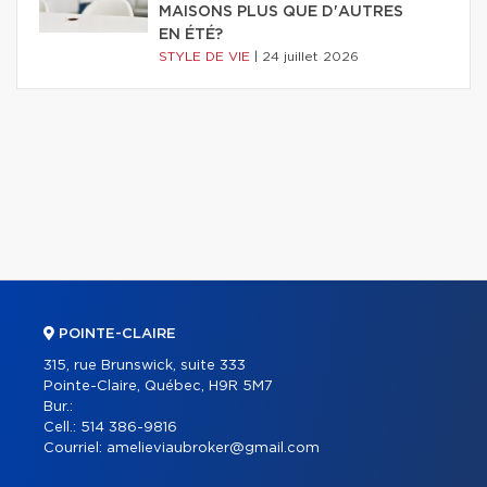
MAISONS PLUS QUE D'AUTRES
EN ÉTÉ?
STYLE DE VIE
|
24 juillet 2026
POINTE-CLAIRE
315, rue Brunswick, suite 333
Pointe-Claire, Québec, H9R 5M7
Bur.:
Cell.:
514 386-9816
Courriel:
amelieviaubroker@gmail.com